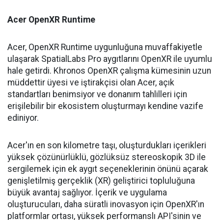
Acer OpenXR Runtime
Acer, OpenXR Runtime uygunluğuna muvaffakiyetle
ulaşarak SpatialLabs Pro aygıtlarını OpenXR ile uyumlu
hale getirdi. Khronos OpenXR çalışma kümesinin uzun
müddettir üyesi ve iştirakçisi olan Acer, açık
standartları benimsiyor ve donanım tahlilleri için
erişilebilir bir ekosistem oluşturmayı kendine vazife
ediniyor.
Acer'ın en son kilometre taşı, oluşturdukları içerikleri
yüksek çözünürlüklü, gözlüksüz stereoskopik 3D ile
sergilemek için ek aygıt seçeneklerinin önünü açarak
genişletilmiş gerçeklik (XR) geliştirici topluluğuna
büyük avantaj sağlıyor. İçerik ve uygulama
oluşturucuları, daha süratli inovasyon için OpenXR'ın
platformlar ortası, yüksek performanslı API'sinin ve