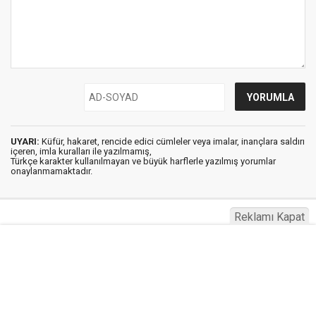
UYARI:
Küfür, hakaret, rencide edici cümleler veya imalar, inançlara saldırı
içeren, imla kuralları ile yazılmamış,
Türkçe karakter kullanılmayan ve büyük harflerle yazılmış yorumlar
onaylanmamaktadır.
Reklamı Kapat
Haberg © 2023
Anasayfa
Künye
İletişim
Gizlilik İlkeleri
Sitene Ekle