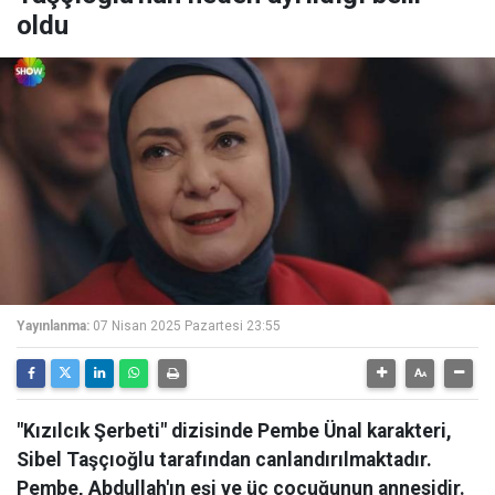
oldu
Yayınlanma:
07 Nisan 2025 Pazartesi 23:55
"Kızılcık Şerbeti" dizisinde Pembe Ünal karakteri,
Sibel Taşçıoğlu tarafından canlandırılmaktadır.
Pembe, Abdullah'ın eşi ve üç çocuğunun annesidir.