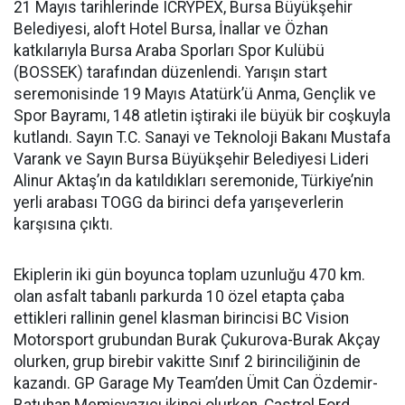
21 Mayıs tarihlerinde ICRYPEX, Bursa Büyükşehir
Belediyesi, aloft Hotel Bursa, İnallar ve Özhan
katkılarıyla Bursa Araba Sporları Spor Kulübü
(BOSSEK) tarafından düzenlendi. Yarışın start
seremonisinde 19 Mayıs Atatürk’ü Anma, Gençlik ve
Spor Bayramı, 148 atletin iştiraki ile büyük bir coşkuyla
kutlandı. Sayın T.C. Sanayi ve Teknoloji Bakanı Mustafa
Varank ve Sayın Bursa Büyükşehir Belediyesi Lideri
Alinur Aktaş’ın da katıldıkları seremonide, Türkiye’nin
yerli arabası TOGG da birinci defa yarışeverlerin
karşısına çıktı.
Ekiplerin iki gün boyunca toplam uzunluğu 470 km.
olan asfalt tabanlı parkurda 10 özel etapta çaba
ettikleri rallinin genel klasman birincisi BC Vision
Motorsport grubundan Burak Çukurova-Burak Akçay
olurken, grup birebir vakitte Sınıf 2 birinciliğinin de
kazandı. GP Garage My Team’den Ümit Can Özdemir-