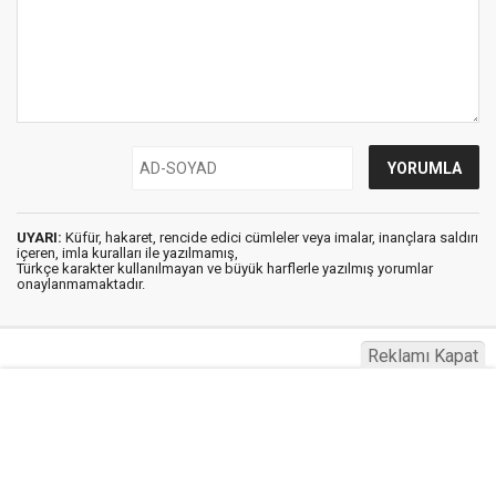
UYARI:
Küfür, hakaret, rencide edici cümleler veya imalar, inançlara saldırı
içeren, imla kuralları ile yazılmamış,
Türkçe karakter kullanılmayan ve büyük harflerle yazılmış yorumlar
onaylanmamaktadır.
Reklamı Kapat
Haberg © 2023
Anasayfa
Künye
İletişim
Gizlilik İlkeleri
Sitene Ekle