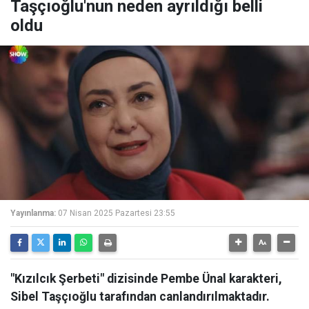
Taşçıoğlu'nun neden ayrıldığı belli
oldu
Yayınlanma:
07 Nisan 2025 Pazartesi 23:55
"Kızılcık Şerbeti" dizisinde Pembe Ünal karakteri,
Sibel Taşçıoğlu tarafından canlandırılmaktadır.