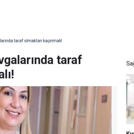
alarında taraf olmaktan kaçınmalı!
vgalarında taraf
Sa
lı!
Kı