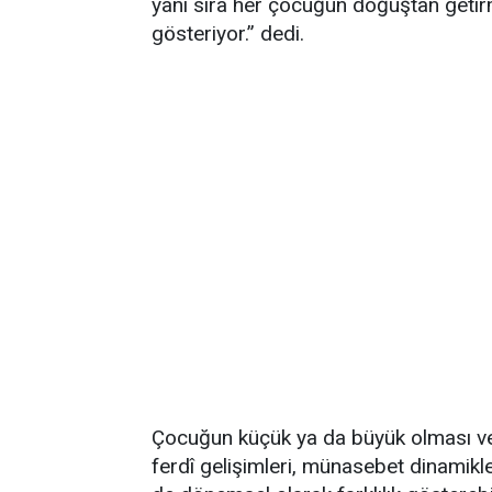
yanı sıra her çocuğun doğuştan getirmi
gösteriyor.” dedi.
Çocuğun küçük ya da büyük olması ve m
ferdî gelişimleri, münasebet dinamikl