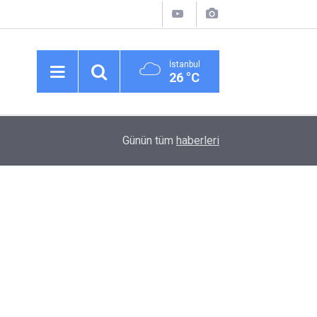
İstanbul
26 °C
12:08
​2025 Model Citroen, nisan ayında 700.000 TL kre
Günün tüm
haberleri