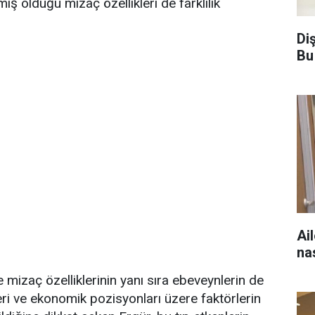
ş olduğu mizaç özellikleri de farklılık
Di
Bu
Ai
na
izaç özelliklerinin yanı sıra ebeveynlerin de
eri ve ekonomik pozisyonları üzere faktörlerin