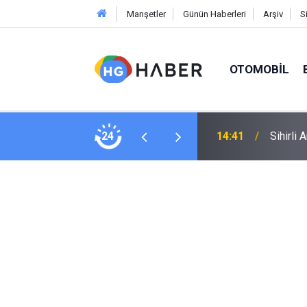
Manşetler
Günün Haberleri
Arşiv
S
OTOMOBIL
el Taşçıoğlu'nun neden ayrıldığı belli oldu
24
14:41
Sihirli