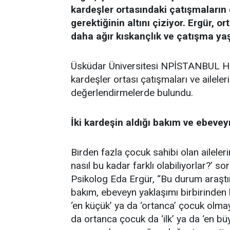
kardeşler ortasındaki çatışmaların
gerektiğinin altını çiziyor.
Ergür, or
daha ağır kıskançlık ve çatışma ya
Üsküdar Üniversitesi NPİSTANBUL Ha
kardeşler ortası çatışmaları ve ailele
değerlendirmelerde bulundu.
İki kardeşin aldığı bakım ve ebeveyn
Birden fazla çocuk sahibi olan ailelerin 
nasıl bu kadar farklı olabiliyorlar?’ so
Psikolog Eda Ergür, “Bu durum araştırı
bakım, ebeveyn yaklaşımı birbirinden ha
‘en küçük’ ya da ‘ortanca’ çocuk olm
da ortanca çocuk da ‘ilk’ ya da ‘en 