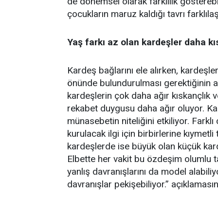
de dönemsel olarak farklılık gösterebi
çocukların maruz kaldığı tavrı farklılaşt
Yaş farkı az olan kardeşler daha k
Kardeş bağlarını ele alırken, kardeşler
önünde bulundurulması gerektiğinin alt
kardeşlerin çok daha ağır kıskançlık v
rekabet duygusu daha ağır oluyor. Kard
münasebetin niteliğini etkiliyor. Farklı
kurulacak ilgi için birbirlerine kıymetl
kardeşlerde ise büyük olan küçük kar
Elbette her vakit bu özdeşim olumlu ta
yanlış davranışlarını da model alabi
davranışlar pekişebiliyor.” açıklaması