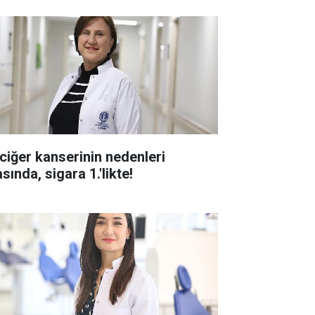
ciğer kanserinin nedenleri
sında, sigara 1.'likte!