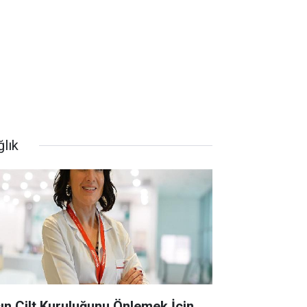
ğlık
şın Cilt Kuruluğunu Önlemek İçin