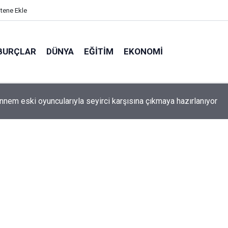
itene Ekle
BURÇLAR
DÜNYA
EĞITIM
EKONOMI
 Annem eski oyuncularıyla seyirci karşısına çıkmaya hazırlanıyor