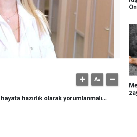
Ön
Me
zay
 hayata hazırlık olarak yorumlanmalı…