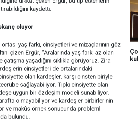
ldiğine dikkat çeken Ergür, bu tıp etkenlerin
ırabildiğini kaydetti.
ıskanç oluyor
 ortası yaş farkı, cinsiyetleri ve mizaçlarının göz
Ço
ını çizen Ergür, “Aralarında yaş farkı az olan
ku
e çatışma yaşadığını sıklıkla görüyoruz. Zira
eşlerin cinsiyetleri de ortalarındaki
 cinsiyette olan kardeşler, karşı cinsten biriyle
i tecrübe sağlayabiliyor. Tıpkı cinsiyette olan
deşe uygun bir özdeşim modeli sunabiliyor.
rafta olmayabiliyor ve kardeşler birbirlerinin
liyor ve makûs örnek sonucunda problemli
nda bulundu.