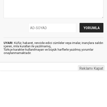
UYARI:
Küfür, hakaret, rencide edici cümleler veya imalar, inançlara saldırı
içeren, imla kuralları ile yazılmamış,
Türkçe karakter kullanılmayan ve büyük harflerle yazılmış yorumlar
onaylanmamaktadır.
Reklamı Kapat
Haberg © 2023
Anasayfa
Künye
İletişim
Gizlilik İlkeleri
Sitene Ekle