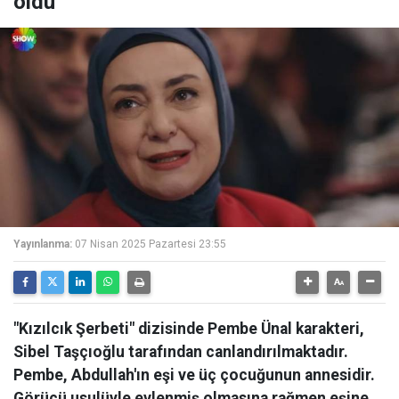
oldu
Yayınlanma:
07 Nisan 2025 Pazartesi 23:55
"Kızılcık Şerbeti" dizisinde Pembe Ünal karakteri,
Sibel Taşçıoğlu tarafından canlandırılmaktadır.
Pembe, Abdullah'ın eşi ve üç çocuğunun annesidir.
Görücü usulüyle evlenmiş olmasına rağmen eşine