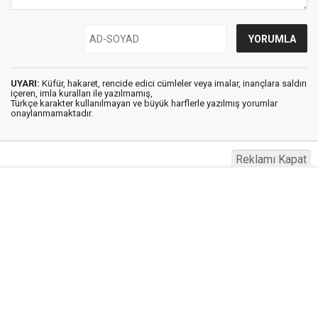
UYARI:
Küfür, hakaret, rencide edici cümleler veya imalar, inançlara saldırı
içeren, imla kuralları ile yazılmamış,
Türkçe karakter kullanılmayan ve büyük harflerle yazılmış yorumlar
onaylanmamaktadır.
Reklamı Kapat
Haberg © 2023
Anasayfa
Künye
İletişim
Gizlilik İlkeleri
Sitene Ekle