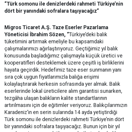
“Türk somonu ile denizlerdeki rahmeti Türkiye’nin
dört bir yanındaki sofralara taşıyacağız”
Migros Ticaret A.Ş. Taze Eserler Pazarlama
Yöneticisi İbrahim Sözen, “
Türkiye’deki balık
tüketimini artırmak emeliyle bu kapsamdaki
çalışmalarımızı ağırlaştırıyoruz. Geçtiğimiz yıl balık
konusunda başladığımız çalışmayla
küçük üretici ve
kooperatifleri desteklemek üzere çeşitli iş birliklerini
hayata geçirdik. Hedefimiz taze eser sunmanın yanı
sıra çok uygun fiyatlarımızla balığa erişimi
kolaylaştırarak herkesin sofrasında yer almak. Balık
eserlerinde lokal üreticilere alım garantisi sunarken,
tezgâha ulaşan balıkların kalite standartlarının
artırılmasını için de eğitimler veriyoruz. Balıkçılarımızın
Karadeniz’in en serin sularında 14 ayda yetiştirdiği
Türk somonu ile denizlerdeki rahmeti Türkiye’nin dört
bir yanındaki sofralara taşıyacağız. Bunun için bir yıl